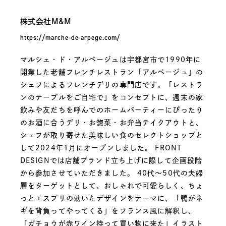
株式会社M&M
https://marche-de-arpege.com/
マルシェ・ド・アルページュは宇都宮市で1990年に
開業した老舗フレンチレストラン「アルページュ」の
シェフによるフレンチデリの専門店です。「レストラ
ンのテーブルをご自宅で」をコンセプトに、週末の家
飲みや友だちを呼んでのホームパーティーにぴったり
のお酒に合うデリ・お惣菜・お弁当テイクアウトと、
シェフが取り寄せた美味しい食のセレクトショップと
して2024年1月にオープンしました。 FRONT
DESIGNでは店舗ブランド立ち上げに際して企画段階
から参加させていただきました。 40代〜50代の夫婦
層をターゲットとして、おしゃれで可愛らしく、ちょ
っとエスプリの効いたデザインをテーマに、「鴨がネ
ギを背負ってやってくる」をフランス風に解釈し、
「ガチョウが赤ワイン持って買い物に来た」イラスト