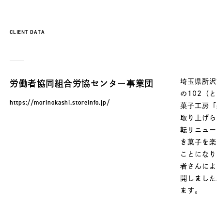
CLIENT DATA
埼玉県所沢
労働者協同組合労協センター事業団
の102（
https://morinokashi.storeinfo.jp/
菓子工房「
取り上げら
転リニュー
き菓子を楽
ことになり
者さんによ
開しました
ます。