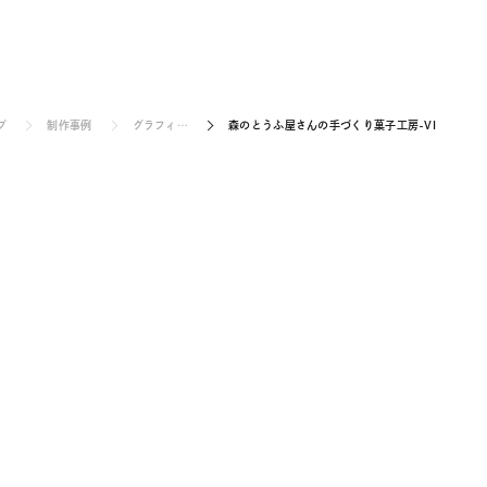
WORKS
プ
制作事例
グラフィ…
お見積り/お問い合せ
森のとうふ屋さんの手づくり菓子工房-VI
ス／料金
制作事例