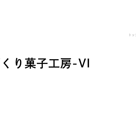
TOP
ABOUT
SERVICE
トッ
トップページ
私たちについて
サービ
くり菓子工房-VI