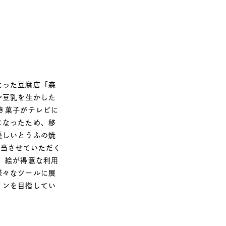
なった豆腐店「森
や豆乳を生かした
き菓子がテレビに
になったため、移
優しいとうふの焼
担当させていただく
、絵が得意な利用
様々なツールに展
インを目指してい