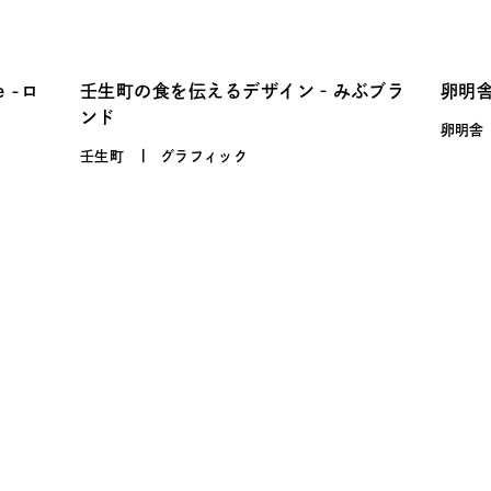
e -ロ
壬生町の食を伝えるデザイン‐みぶブラ
卵明
ンド
卵明舎
壬生町
グラフィック