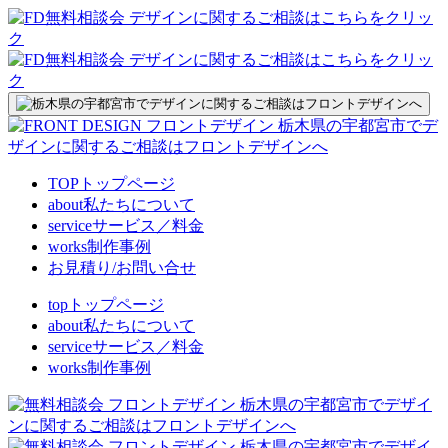
TOP
トップページ
about
私たちについて
service
サービス／料金
works
制作事例
お見積り/お問い合せ
top
トップページ
about
私たちについて
service
サービス／料金
works
制作事例